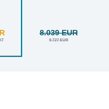
UR
8.039 EUR
AT
9.727 EUR