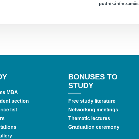
podnikáním zaměst
DY
BONUSES TO
STUDY
ms MBA
dent section
Free study literature
ice list
Networking meetings
rs
Thematic lectures
tations
Graduation ceremony
llery