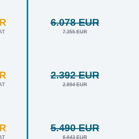
UR
6.078 EUR
AT
7.355 EUR
UR
2.392 EUR
AT
2.894 EUR
UR
5.490 EUR
AT
6.643 EUR