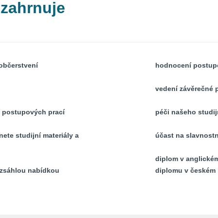
 zahrnuje
občerstvení
hodnocení postupo
vedení závěrečné
í postupových prací
péči našeho studij
ete studijní materiály a
účast na slavnostn
diplom v anglickém
ozsáhlou nabídkou
diplomu v českém 