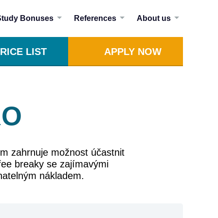
Study Bonuses
References
About us
RICE LIST
APPLY NOW
RO
um zahrnuje možnost účastnit
ffee breaky se zajímavými
znatelným nákladem.