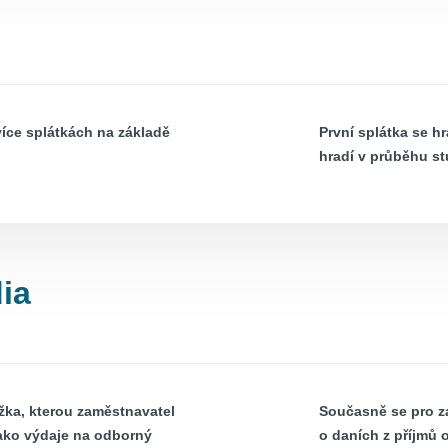
 více splátkách na základě
První splátka se hr
hradí v průběhu st
ia
ka, kterou zaměstnavatel
Současně se pro za
jako výdaje na odborný
o daních z příjmů 