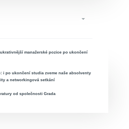
lukrativnější manažerské pozice po ukončení
b: i po ukončení studia zveme naše absolventy
vity a networkingová setkání
eratury od společnosti Grada