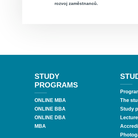
rozvoj zaměstnanců.
STUDY
STU
PROGRAMS
Progra
ONLINE MBA
The stu
ONLINE BBA
Study pr
ONLINE DBA
Lecture
MBA
Accredi
Photoga