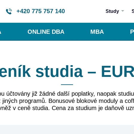
+420 775 757 140
Study
A
ONLINE DBA
MBA
P
eník studia – EU
ou účtovány již žádné další poplatky, naopak studi
 z jiných programů. Bonusové blokové moduly a co
vněž v ceně studia. Cena za studium je daňově u