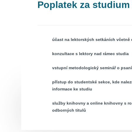
Poplatek za studium
účast na lektorských setkáních včetně 
konzultace s lektory nad rámec studia
vstupní metodologický seminář o psan
přístup do studentské sekce, kde nalezn
informace ke studiu
služby knihovny a online knihovny s r
odborných titulů