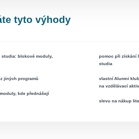
áte tyto výhody
c studia: blokové moduly,
pomoc při získání 
studia
 z jiných programů
vlastní Alumni klu
na vzdělávací akti
moduly, kde přednášejí
slevu na nákup lit