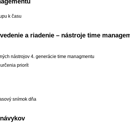
anagementu
tupu k času
 vedenie a riadenie – nástroje time manage
ných nástrojov 4. generácie time managmentu
určenia priorít
časový snímok dňa
7 návykov