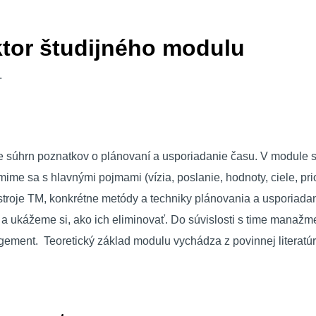
ktor študijného modulu
.
 súhrn poznatkov o plánovaní a usporiadanie času. V module 
ámime sa s hlavnými pojmami (vízia, poslanie, hodnoty, ciele, pri
stroje TM, konkrétne metódy a techniky plánovania a usporiada
u a ukážeme si, ako ich eliminovať. Do súvislosti s time manaž
agement.
Teoretický základ modulu vychádza z povinnej literatú