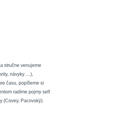
sa stručne venujeme
ority, návyky …),
nie času, popíšeme si
mentom radíme pojmy self
ry (Covey, Pacovský).