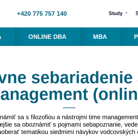
+420 775 757 140
Study
A
ONLINE DBA
MBA
P
ívne sebariadenie 
anagement (onlin
námiť sa s filozofiou a nástrojmi time managemen
ejšie sa oboznámiť s pojmami sebapoznanie, vede
aoberať tematikou siedmimi návykov vodcovských 