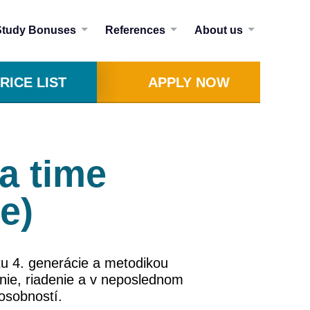
Study Bonuses
References
About us
RICE LIST
APPLY NOW
a time
e)
tu 4. generácie a metodikou
nie, riadenie a v neposlednom
osobností.