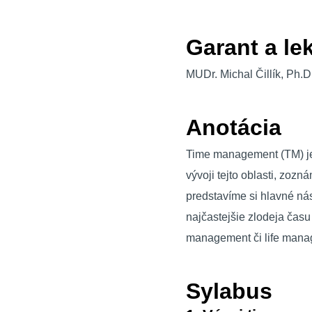
Garant a le
MUDr. Michal Čillík, Ph.D
Anotácia
Time management (TM) je
vývoji tejto oblasti, zozn
predstavíme si hlavné ná
najčastejšie zlodeja čas
management či life man
Sylabus